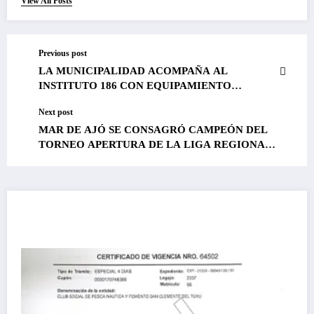
View All Posts
Previous post
LA MUNICIPALIDAD ACOMPAÑA AL
INSTITUTO 186 CON EQUIPAMIENTO
DEPORTIVO Y PROYECTOS PARA
Next post
FORTALECER LA FORMACIÓN DOCENTE
MAR DE AJÓ SE CONSAGRÓ CAMPEÓN DEL
TORNEO APERTURA DE LA LIGA REGIONAL
DE HANDBALL FEMENINO
¿Te las perdiste?