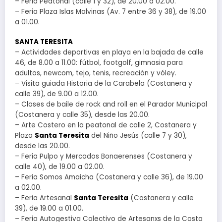
– Feria Peatonal (calle 1 y 32), de 20.00 a 02.00.
– Feria Plaza Islas Malvinas (Av. 7 entre 36 y 38), de 19.00
a 01.00.
SANTA TERESITA
– Actividades deportivas en playa en la bajada de calle
46, de 8.00 a 11.00: fútbol, footgolf, gimnasia para
adultos, newcom, tejo, tenis, recreación y vóley.
– Visita guiada Historia de la Carabela (Costanera y
calle 39), de 9.00 a 12.00.
– Clases de baile de rock and roll en el Parador Municipal
(Costanera y calle 35), desde las 20.00.
– Arte Costero en la peatonal de calle 2, Costanera y
Plaza
Santa Teresita
del Niño Jesús (calle 7 y 30),
desde las 20.00.
– Feria Pulpo y Mercados Bonaerenses (Costanera y
calle 40), de 19.00 a 02.00.
– Feria Somos Amaicha (Costanera y calle 36), de 19.00
a 02.00.
– Feria Artesanal
Santa Teresita
(Costanera y calle
39), de 19.00 a 01.00.
– Feria Autogestiva Colectivo de Artesanxs de la Costa