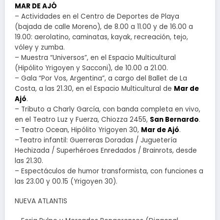
MAR DE AJÓ
– Actividades en el Centro de Deportes de Playa
(bajada de calle Moreno), de 8.00 a 11.00 y de 16.00 a
19.00: aerolatino, caminatas, kayak, recreación, tejo,
vóley y zumba.
– Muestra “Universos”, en el Espacio Multicultural
(Hipólito Yrigoyen y Sacconi), de 10.00 a 21.00.
– Gala “Por Vos, Argentina”, a cargo del Ballet de La
Costa, a las 21.30, en el Espacio Multicultural de
Mar de
Ajó
.
– Tributo a Charly García, con banda completa en vivo,
en el Teatro Luz y Fuerza, Chiozza 2455,
San Bernardo
.
– Teatro Ocean, Hipólito Yrigoyen 30,
Mar de Ajó
.
–Teatro infantil: Guerreras Doradas / Juguetería
Hechizada / Superhéroes Enredados / Brainrots, desde
las 21.30.
– Espectáculos de humor transformista, con funciones a
las 23.00 y 00.15 (Yrigoyen 30).
NUEVA ATLANTIS