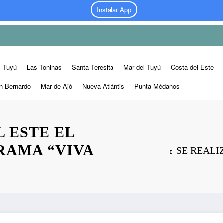
Instalar App
l Tuyú
Las Toninas
Santa Teresita
Mar del Tuyú
Costa del Este
n Bernardo
Mar de Ajó
Nueva Atlántis
Punta Médanos
L ESTE EL
RAMA “VIVA
SE REALI