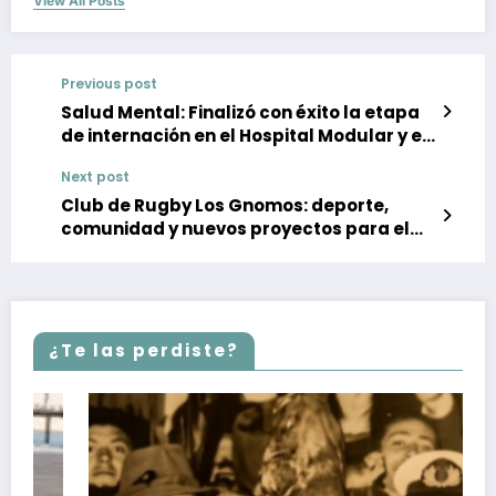
View All Posts
Previous post
Salud Mental: Finalizó con éxito la etapa
de internación en el Hospital Modular y el
equipo retoma sus actividades en Mar de
Next post
Ajó
Club de Rugby Los Gnomos: deporte,
comunidad y nuevos proyectos para el
Partido de La Costa
¿Te las perdiste?