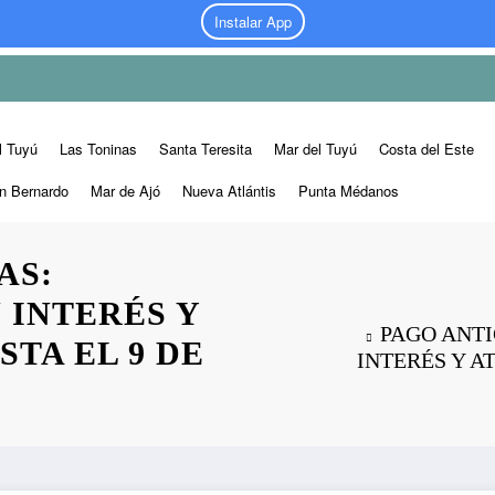
Instalar App
l Tuyú
Las Toninas
Santa Teresita
Mar del Tuyú
Costa del Este
n Bernardo
Mar de Ajó
Nueva Atlántis
Punta Médanos
AS:
 INTERÉS Y
PAGO ANTI
TA EL 9 DE
INTERÉS Y A