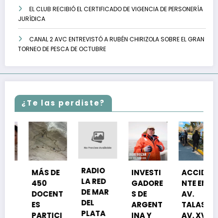
EL CLUB RECIBIÓ EL CERTIFICADO DE VIGENCIA DE PERSONERÍA
JURÍDICA
CANAL 2 AVC ENTREVISTÓ A RUBÉN CHIRIZOLA SOBRE EL GRAN
TORNEO DE PESCA DE OCTUBRE
¿Te las perdiste?
RADIO
S DE
INVESTI
ACCIDE
EL CLU
LA RED
50
GADORE
NTE EN
RECIBI
DE MAR
OCENT
S DE
AV.
EL
DEL
ARGENT
TALAS Y
CERTIF
PLATA
RTICI
INA Y
AV. XVII:
CADO