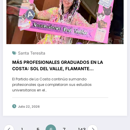
Santa Teresita
MÁS PROFESIONALES GRADUADOS EN LA
COSTA: SOL DEL VALLE, FLAMANTE
CONTADORA PÚBLICA
El Partido de La Costa continúa sumando
profesionales que completaron sus estudios
universitarios en el…
Julio 22, 2026
Paginación
1
5
6
7
143