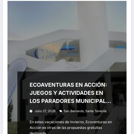
ECOAVENTURAS EN ACCIÓN:
JUEGOS Y ACTIVIDADES EN
LOS PARADORES MUNICIPALES
DE SANTA TERESITA Y SAN
,
Julio 27, 2026
San Bernardo
Santa Teresita
BERNARDO
En estas vacaciones de invierno, Ecoventuras en
Acción es otras de las propuestas gratuitas
destinada…