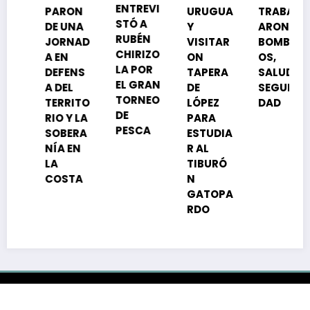
ENTREVI
ARON
URUGUA
TRABAJ
DE
STÓ A
 UNA
Y
ARON
VIGENC
RUBÉN
ORNAD
VISITAR
BOMBER
A DE
CHIRIZO
EN
ON
OS,
PERSO
LA POR
FENS
TAPERA
SALUD Y
ERÍA
EL GRAN
DEL
DE
SEGURI
JURÍDI
TORNEO
RRITO
LÓPEZ
DAD
A
DE
O Y LA
PARA
PESCA
BERA
ESTUDIA
A EN
R AL
TIBURÓ
OSTA
N
GATOPA
RDO
Aplicación
Om Radio