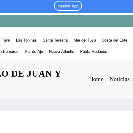
Instalar App
l Tuyú
Las Toninas
Santa Teresita
Mar del Tuyú
Costa del Este
n Bernardo
Mar de Ajó
Nueva Atlántis
Punta Médanos
O DE JUAN Y
Home
Noticias