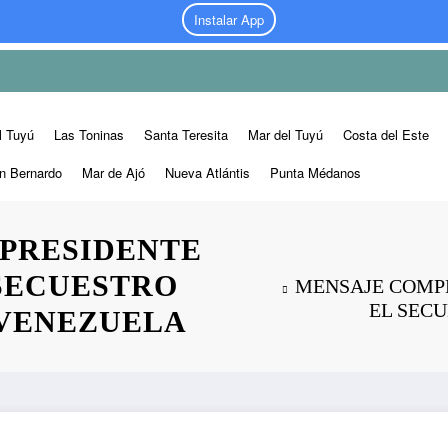
Instalar App
l Tuyú
Las Toninas
Santa Teresita
Mar del Tuyú
Costa del Este
n Bernardo
Mar de Ajó
Nueva Atlántis
Punta Médanos
 PRESIDENTE
SECUESTRO
MENSAJE COMP
EL SEC
 VENEZUELA