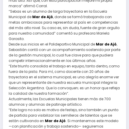
más alto. Así que, con esta participación mejoré mi propia
marca” afirmó Corral.
“Sebas es un alumno de larga trayectoria en la Escuela
Municipal de
Mar de Ajó
, donde se formó trabajando con
metas ambiciosas para representar al país en competencias
del más alto nivel. Su caso es, sin duda, fuente de gran orgullo
para nuestra comunidad” comentó su profesora Mariela
Gorosito.
Desde sus inicios en el Polideportivo Municipal de
Mar de Ajó
,
Sebastián contó con un acompañamiento sostenido por parte
de la gestión municipal, lo cual fue clave para que pudiera
competir internacionalmente en los últimos años.
“Este triunfo consolida el trabajo en equipo, tanto dentro, como
fuera de la pista. Para mí, como docente con 20 años de
trayectoria en el sistema municipal, es una alegría enorme ver
que un representante de nuestra escuela municipal integre la
Selección Argentina. Que lo convoquen; es un honor que refleja
la calidad de nuestra formación”.
Actualmente, las Escuelas Municipales tienen más de 700
alumnos y alumnas de patinaje artístico.
“Este logro no solo es motivo de festejo, sino también un punto
de partida para visibilizar los semilleros de talentos que se
están cultivando en
Mar de Ajó
. Si mantenemos este modelo
—con planificación y trabajo sostenido— seguiremos