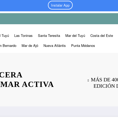
Instalar App
l Tuyú
Las Toninas
Santa Teresita
Mar del Tuyú
Costa del Este
n Bernardo
Mar de Ajó
Nueva Atlántis
Punta Médanos
RCERA
MÁS DE 40
 MAR ACTIVA
EDICIÓN 