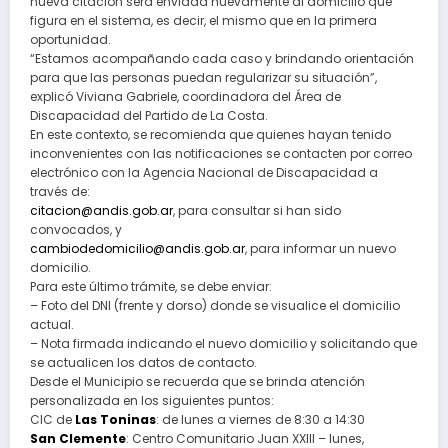
nueva citación será enviada nuevamente al domicilio que
figura en el sistema, es decir, el mismo que en la primera
oportunidad.
“Estamos acompañando cada caso y brindando orientación
para que las personas puedan regularizar su situación”,
explicó Viviana Gabriele, coordinadora del Área de
Discapacidad del Partido de La Costa.
En este contexto, se recomienda que quienes hayan tenido
inconvenientes con las notificaciones se contacten por correo
electrónico con la Agencia Nacional de Discapacidad a
través de:
citacion@andis.gob.ar
, para consultar si han sido
convocados, y
cambiodedomicilio@andis.gob.ar
, para informar un nuevo
domicilio.
Para este último trámite, se debe enviar:
– Foto del DNI (frente y dorso) donde se visualice el domicilio
actual.
– Nota firmada indicando el nuevo domicilio y solicitando que
se actualicen los datos de contacto.
Desde el Municipio se recuerda que se brinda atención
personalizada en los siguientes puntos:
CIC de
Las Toninas
: de lunes a viernes de 8:30 a 14:30
San Clemente
: Centro Comunitario Juan XXIII – lunes,