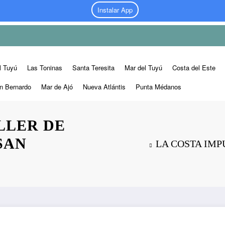
Instalar App
l Tuyú
Las Toninas
Santa Teresita
Mar del Tuyú
Costa del Este
n Bernardo
Mar de Ajó
Nueva Atlántis
Punta Médanos
LLER DE
SAN
LA COSTA IMP