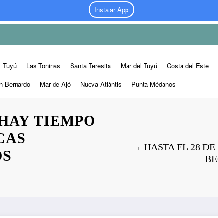
Instalar App
l Tuyú
Las Toninas
Santa Teresita
Mar del Tuyú
Costa del Este
n Bernardo
Mar de Ajó
Nueva Atlántis
Punta Médanos
 HAY TIEMPO
CAS
HASTA EL 28 DE
OS
BE