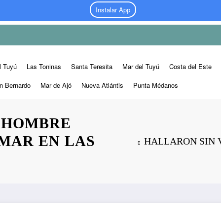
Instalar App
l Tuyú
Las Toninas
Santa Teresita
Mar del Tuyú
Costa del Este
n Bernardo
Mar de Ajó
Nueva Atlántis
Punta Médanos
N HOMBRE
 MAR EN LAS
HALLARON SIN 