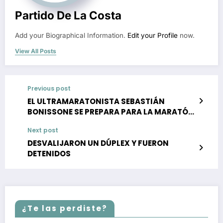
Partido De La Costa
Add your Biographical Information.
Edit your Profile
now.
View All Posts
Previous post
EL ULTRAMARATONISTA SEBASTIÁN
BONISSONE SE PREPARA PARA LA MARATÓN
DE ATENAS CON 245 KILÓMETROS DE
Next post
RECORRIDO MITOLÓGICO
DESVALIJARON UN DÚPLEX Y FUERON
DETENIDOS
¿Te las perdiste?