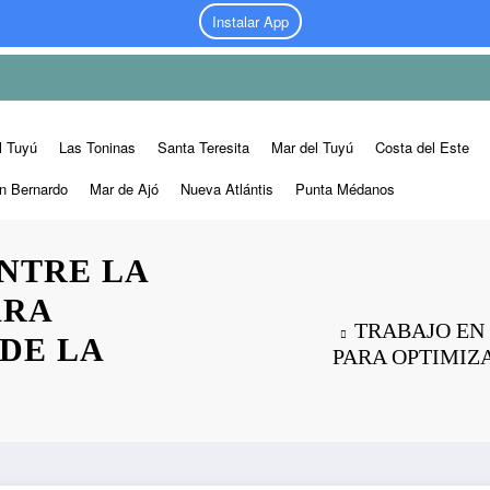
Instalar App
l Tuyú
Las Toninas
Santa Teresita
Mar del Tuyú
Costa del Este
n Bernardo
Mar de Ajó
Nueva Atlántis
Punta Médanos
NTRE LA
ARA
TRABAJO EN 
DE LA
PARA OPTIMIZ