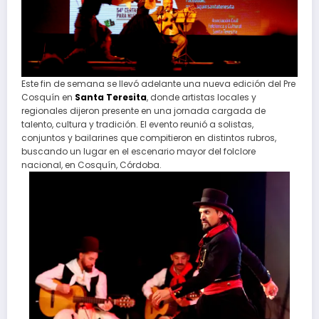
Este fin de semana se llevó adelante una nueva edición del Pre
Cosquín en
Santa Teresita
, donde artistas locales y
regionales dijeron presente en una jornada cargada de
talento, cultura y tradición. El evento reunió a solistas,
conjuntos y bailarines que compitieron en distintos rubros,
buscando un lugar en el escenario mayor del folclore
nacional, en Cosquín, Córdoba.