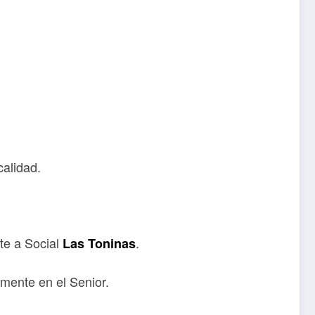
calidad.
nte a Social
.
Las Toninas
amente en el Senior.