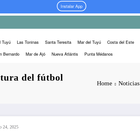
Instalar App
l Tuyú
Las Toninas
Santa Teresita
Mar del Tuyú
Costa del Este
n Bernardo
Mar de Ajó
Nueva Atlántis
Punta Médanos
tura del fútbol
Home
Noticias
o 24, 2025