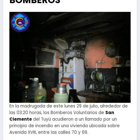
BOMBEROS
En la madrugada de este lunes 29 de julio, alrededor de
las 03:20 horas, los Bomberos Voluntarios de
San
Clemente
del Tuyú acudieron a un llamado por un
principio de incendio en una vivienda ubicada sobre
Avenida XVIII, entre las calles 70 y 69.