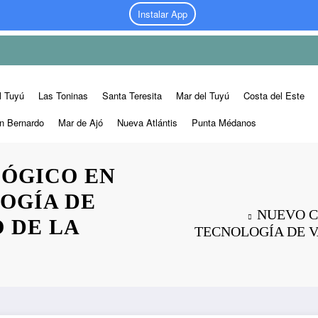
Instalar App
l Tuyú
Las Toninas
Santa Teresita
Mar del Tuyú
Costa del Este
n Bernardo
Mar de Ajó
Nueva Atlántis
Punta Médanos
ÓGICO EN
LOGÍA DE
NUEVO C
 DE LA
TECNOLOGÍA DE V