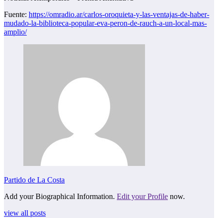
Fuente:
https://omradio.ar/carlos-oroquieta-y-las-ventajas-de-haber-
mudado-la-biblioteca-popular-eva-peron-de-rauch-a-un-local-mas-
amplio/
Partido de La Costa
Add your Biographical Information.
Edit your Profile
now.
view all posts