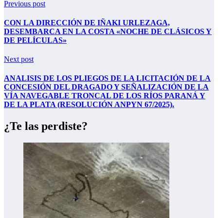
Previous post
CON LA DIRECCIÓN DE IÑAKI URLEZAGA,
DESEMBARCA EN LA COSTA «NOCHE DE CLÁSICOS Y
DE PELÍCULAS»
Next post
ANALISIS DE LOS PLIEGOS DE LA LICITACIÓN DE LA
CONCESIÓN DEL DRAGADO Y SEÑALIZACIÓN DE LA
VÍA NAVEGABLE TRONCAL DE LOS RÍOS PARANÁ Y
DE LA PLATA (RESOLUCIÓN ANPYN 67/2025).
¿Te las perdiste?